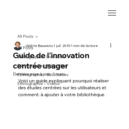
All Posts
Valérie Bauwens
1 juil. 2015
1 min de lecture
All Posts
Guide de l'innovation
Ethnographie - Interviews
centrée usager
Ethnographie – Méthodes
Dernière mise à jour :
1 mars
Ethnographie – Ressources
Voici un guide expliquant pourquoi réaliser 
Ethnographie – Vidéos
des études centrées sur les utilisateurs et 
comment: à ajouter à votre bibliothèque.